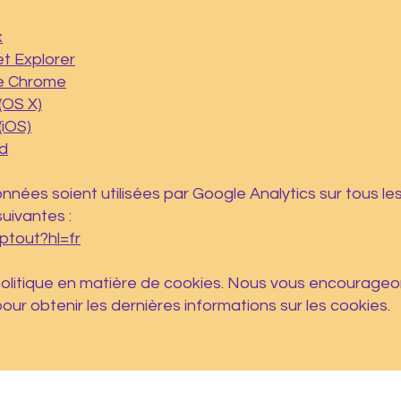
x
t Explorer
e Chrome
(OS X)
(iOS)
d
nées soient utilisées par Google Analytics sur tous le
suivantes :
ptout?hl=fr
 politique en matière de cookies. Nous vous encourageo
ur obtenir les dernières informations sur les cookies.