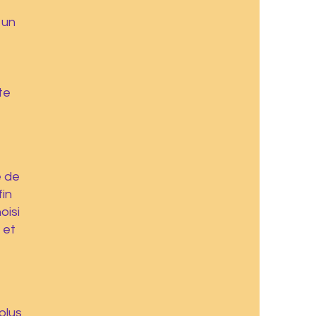
 un
te
e de
fin
oisi
 et
plus